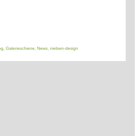
ng
,
Galerieschiene
,
News
,
nielsen-design