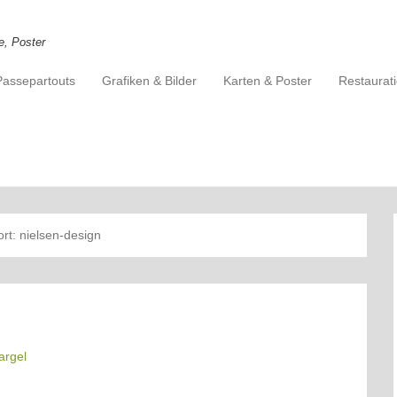
e, Poster
Passepartouts
Grafiken & Bilder
Karten & Poster
Restaurat
ort:
nielsen-design
argel