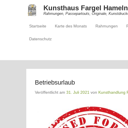
Kunsthaus Fargel Hameln
Rahmungen, Passepartouts, Originale, Kunstdruck
Startseite
Karte des Monats
Rahmungen
Primärmenü
Zum Inhalt springen
Datenschutz
Betriebsurlaub
Veröffentlicht am
31. Juli 2021
von
Kunsthandlung 