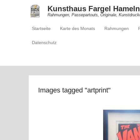
Kunsthaus Fargel Hameln
Rahmungen, Passepartouts, Originale, Kunstdruck
Startseite
Karte des Monats
Rahmungen
Primärmenü
Zum Inhalt springen
Datenschutz
Images tagged "artprint"